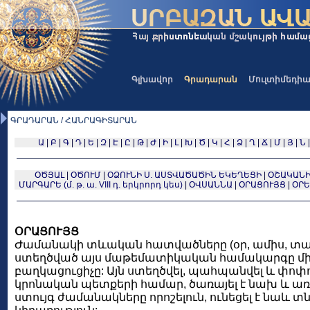
Գլխավոր
Գրադարան
Մուլտիմեդի
ԳՐԱԴԱՐԱՆ / ՀԱՆՐԱԳԻՏԱՐԱՆ
Ա
|
Բ
|
Գ
|
Դ
|
Ե
|
Զ
|
Է
|
Ը
|
Թ
|
Ժ
|
Ի
|
Լ
|
Խ
|
Ծ
|
Կ
|
Հ
|
Ձ
|
Ղ
|
Ճ
|
Մ
|
Յ
|
Ն
ՕԾՅԱԼ
|
ՕԾՈՒՄ
|
ՕՁՈՒՆԻ Ս. ԱՍՏՎԱԾԱԾԻՆ ԵԿԵՂԵՑԻ
|
ՕՇԱԿԱՆԻ
ՄԱՐԳԱՐԵ (մ. թ. ա. VIII դ. երկրորդ կես)
|
ՕՎՍԱՆՆԱ
|
ՕՐԱՑՈՒՅՑ
|
ՕՐԵ
ՕՐԱՑՈՒՅՑ
Ժամանակի տևական հատվածները (օր, ամիս, տարի
ստեղծված այս մաթեմատիկական համակարգը միշտ
բաղկացուցիչը: Այն ստեղծվել, պահպանվել և փո
կրոնական պետքերի համար, ծառայել է նախ և ա
ստույգ ժամանակները որոշելուն, ունեցել է նաև 