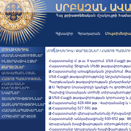
Գլխավոր
Գրադարան
Մուլտիմեդի
ՄՈՒԼՏԻՄԵԴԻԱ
ՄՈՒԼՏԻՄԵԴԻԱ / ՔԱՐՏԵԶՆԵՐ / ՀԱՅՈՑ ՊԱՏՄՈ
ԺԱՄԱՆԱԿԱՑՈՒՅՑՆԵՐ
Հայաստանը մ. թ.ա. II դարում. Մեծ Հայքի 
ԻՆՏԵՐԱԿՏԻՎ ԷՋԵՐ
Հայաստանը Տիգրան Մեծի թագավորության ժ
ՔԱՐՏԵԶՆԵՐ
Հայաստանը առաքելական շրջանում. Թադեո
ԱՍՏՎԱԾԱՇՆՉՅԱՆ
Մեծ Հայքի թագավորությունը Արշակունյաց 
ՀԱՅՈՑ ՊԱՏՄՈՒԹՅԱՆ
Պարթևական թագավորության ընդարձակումը մ.
ՀԱՅԱՍՏԱՆԻ
Ս. Գրիգոր Լուսավորչի կյանքն ու գործու
ԵԿԵՂԵՑԻՆԵՐԻ
Պարսից Սասանյան տոհմի տիրապետությունը
ՆԿԱՐՆԵՐ
Մեծ Հայքի թագավորության կորուստը և բ
ՏԵՍԱԳՐՈԻԹՅՈԻՆՆԵՐ
Հայաստանը 428-484 թթ.: Վարդանանց 
ՁԱՅՆԱԳՐՈԻԹՅՈԻՆՆԵՐ
Հայաստանը 527-591 թթ.
ՀԱՄԱՅՆԱՊԱՏԿԵՐՆԵՐ
Հայաստանի վերաբաժանումը Բյուզանդի
ՀՈԳԵՎՈՐ ԱՐՎԵՍՏ
Հայաստանի անկախացումը 630-652 թթ.՝ 
Արաբական խալիֆայության տիրույթների ընդլա
Հայաստանը Արաբական խալիֆայության կազմ