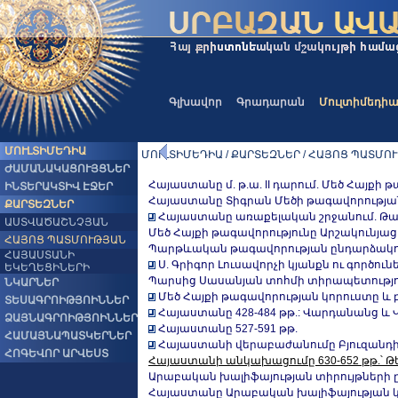
Գլխավոր
Գրադարան
Մուլտիմեդի
ՄՈՒԼՏԻՄԵԴԻԱ
ՄՈՒԼՏԻՄԵԴԻԱ / ՔԱՐՏԵԶՆԵՐ / ՀԱՅՈՑ ՊԱՏՄՈ
ԺԱՄԱՆԱԿԱՑՈՒՅՑՆԵՐ
Հայաստանը մ. թ.ա. II դարում. Մեծ Հայքի 
ԻՆՏԵՐԱԿՏԻՎ ԷՋԵՐ
Հայաստանը Տիգրան Մեծի թագավորության ժ
ՔԱՐՏԵԶՆԵՐ
Հայաստանը առաքելական շրջանում. Թադեո
ԱՍՏՎԱԾԱՇՆՉՅԱՆ
Մեծ Հայքի թագավորությունը Արշակունյաց 
ՀԱՅՈՑ ՊԱՏՄՈՒԹՅԱՆ
Պարթևական թագավորության ընդարձակումը մ.
ՀԱՅԱՍՏԱՆԻ
Ս. Գրիգոր Լուսավորչի կյանքն ու գործու
ԵԿԵՂԵՑԻՆԵՐԻ
Պարսից Սասանյան տոհմի տիրապետությունը
ՆԿԱՐՆԵՐ
Մեծ Հայքի թագավորության կորուստը և բ
ՏԵՍԱԳՐՈԻԹՅՈԻՆՆԵՐ
Հայաստանը 428-484 թթ.: Վարդանանց 
ՁԱՅՆԱԳՐՈԻԹՅՈԻՆՆԵՐ
Հայաստանը 527-591 թթ.
ՀԱՄԱՅՆԱՊԱՏԿԵՐՆԵՐ
Հայաստանի վերաբաժանումը Բյուզանդի
ՀՈԳԵՎՈՐ ԱՐՎԵՍՏ
Հայաստանի անկախացումը 630-652 թթ.՝ 
Արաբական խալիֆայության տիրույթների ընդլա
Հայաստանը Արաբական խալիֆայության կազմ