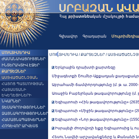
Գլխավոր
Գրադարան
Մուլտիմեդի
ՄՈՒԼՏԻՄԵԴԻԱ
ՄՈՒԼՏԻՄԵԴԻԱ / ՔԱՐՏԵԶՆԵՐ / ԱՍՏՎԱԾԱՇՆՉ
ԺԱՄԱՆԱԿԱՑՈՒՅՑՆԵՐ
ԻՆՏԵՐԱԿՏԻՎ ԷՋԵՐ
Երկրային դրախտի քարտեզը
ՔԱՐՏԵԶՆԵՐ
Միջագետքի Շումեր-Աքքադյան քաղաքակրթութ
ԱՍՏՎԱԾԱՇՆՉՅԱՆ
ՀԱՅՈՑ ՊԱՏՄՈՒԹՅԱՆ
Աբրահամի ճամփորդությունը (մ. թ. ա. 2000
ՀԱՅԱՍՏԱՆԻ
Առաջին Բաբելոնյան թագավորությունը (մ. թ.
ԵԿԵՂԵՑԻՆԵՐԻ
ՆԿԱՐՆԵՐ
Եգիպտոսի «Հին թագավորությունը» (2635-
ՏԵՍԱԳՐՈԻԹՅՈԻՆՆԵՐ
Եգիպտոսի «Միջին թագավորությունը» (204
ՁԱՅՆԱԳՐՈԻԹՅՈԻՆՆԵՐ
Եգիպտոսի «Նոր թագավորությունը» (1550-
ՀԱՄԱՅՆԱՊԱՏԿԵՐՆԵՐ
ՀՈԳԵՎՈՐ ԱՐՎԵՍՏ
Իսրայելի ժողովրդի ելքը Եգիպտոսից և ո
Հեսու Նավեի արշավանքները և Քանանի ն