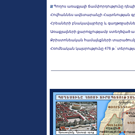
Պողոս առաքյալի ճամփորդությունը դեպի Հ
Հովհաննես ավետարանչի Հայտնության գրք
Հրեաների բնակավայրերը և գաղթօջախներ
Առաքյալների քարոզչությամբ ստեղծված 
Քրիստոնեական համայնքների տարածումը I
Հռոմեական կայսրությունը 476 թ.՝ տերու