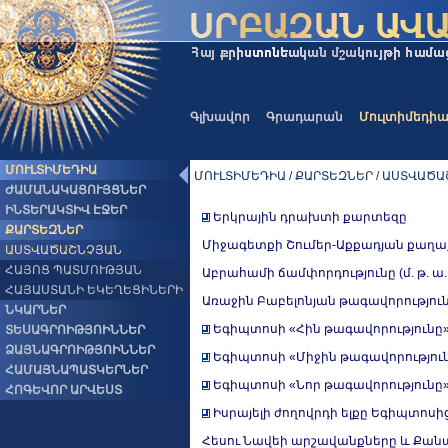
Գլխավոր
Գրադարան
Մուլտիմեդի
ՄՈՒԼՏԻՄԵԴԻԱ
ՄՈՒԼՏԻՄԵԴԻԱ / ՔԱՐՏԵԶՆԵՐ / ԱՍՏՎԱԾ
ԺԱՄԱՆԱԿԱՑՈՒՅՑՆԵՐ
ԻՆՏԵՐԱԿՏԻՎ ԷՋԵՐ
Երկրային դրախտի քարտեզը
ՔԱՐՏԵԶՆԵՐ
Միջագետքի Շումեր-Աքքադյան քաղաքակ
ԱՍՏՎԱԾԱՇՆՉՅԱՆ
ՀԱՅՈՑ ՊԱՏՄՈՒԹՅԱՆ
Աբրահամի ճամփորդությունը (մ. թ. ա.
ՀԱՅԱՍՏԱՆԻ ԵԿԵՂԵՑԻՆԵՐԻ
Առաջին Բաբելոնյան թագավորությունը (
ՆԿԱՐՆԵՐ
Եգիպտոսի «Հին թագավորությունը» (
ՏԵՍԱԳՐՈԻԹՅՈԻՆՆԵՐ
ՁԱՅՆԱԳՐՈԻԹՅՈԻՆՆԵՐ
Եգիպտոսի «Միջին թագավորությունը»
ՀԱՄԱՅՆԱՊԱՏԿԵՐՆԵՐ
Եգիպտոսի «Նոր թագավորությունը» (
ՀՈԳԵՎՈՐ ԱՐՎԵՍՏ
Իսրայելի ժողովրդի ելքը Եգիպտոսից
Հեսու Նավեի արշավանքները և Քան