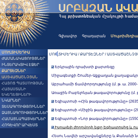
Գլխավոր
Գրադարան
Մուլտիմեդի
ՄՈՒԼՏԻՄԵԴԻԱ
ՄՈՒԼՏԻՄԵԴԻԱ / ՔԱՐՏԵԶՆԵՐ / ԱՍՏՎԱԾԱՇՆՉ
ԺԱՄԱՆԱԿԱՑՈՒՅՑՆԵՐ
ԻՆՏԵՐԱԿՏԻՎ ԷՋԵՐ
Երկրային դրախտի քարտեզը
ՔԱՐՏԵԶՆԵՐ
Միջագետքի Շումեր-Աքքադյան քաղաքակրթութ
ԱՍՏՎԱԾԱՇՆՉՅԱՆ
ՀԱՅՈՑ ՊԱՏՄՈՒԹՅԱՆ
Աբրահամի ճամփորդությունը (մ. թ. ա. 2000
ՀԱՅԱՍՏԱՆԻ
Առաջին Բաբելոնյան թագավորությունը (մ. թ.
ԵԿԵՂԵՑԻՆԵՐԻ
ՆԿԱՐՆԵՐ
Եգիպտոսի «Հին թագավորությունը» (2635-
ՏԵՍԱԳՐՈԻԹՅՈԻՆՆԵՐ
Եգիպտոսի «Միջին թագավորությունը» (204
ՁԱՅՆԱԳՐՈԻԹՅՈԻՆՆԵՐ
Եգիպտոսի «Նոր թագավորությունը» (1550-
ՀԱՄԱՅՆԱՊԱՏԿԵՐՆԵՐ
ՀՈԳԵՎՈՐ ԱՐՎԵՍՏ
Իսրայելի ժողովրդի ելքը Եգիպտոսից և ո
Հեսու Նավեի արշավանքները և Քանանի ն