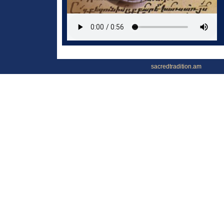
sacredtradition.am