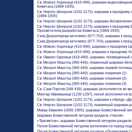
Св. Мовсес Хоренаци (410-490), шаракан водоосвящени
Комитаса (1869-1935)
Св. Нерсес Шнорали (1102-1173), шаракан к празднику 
(1869-1935)
Св. Нерсес Шнорали (1102-1173), шаракан Воскресения
Св. Нерсес Шнорали (1102-1173), шаракан к празднику 
Просветителя,разработка Комитаса (1869-1935)
Саак Дзорапореци католикос (677-703), шаракан к праз
Саак Дзорапореци католикос (677-703), шаракан к праз
Св. Мовсес Хоренаци (410-490), шаракан к празднику Ц
Св. Мовсес Хоренаци (410-490), шаракан к празднику 
Св. Ованес Одзнеци (410-490), шаракан, посвящённый 
Св. Месроп Маштоц (360-440), покаянный шаракан Вели
Св. Месроп Маштоц (360-440), шаракан первой пятницы
Св. Месроп Маштоц (360-440), шаракан покаяния (1)
Св. Месроп Маштоц (360-440), шаракан покаяния (2)
Св. Месроп Маштоц (360-440), шаракан покаяния (3)
Св. Саак Партев (348-439), шаракан (исполняется во в
Мхитар Айриванеци (1230-1297), песня (исполняется в
Св. Нерсес Шнорали (1102-1173), шаракан к обряду «Д
Св. Нерсес Шнорали (1102-1173), покаянный шаракан,р
Макар Екмалян (1856-1905), шаракан Божественной ли
Шаракан Божественной литургии раздела «Часов»
«Трисвятое», шаракан Божественной литургии раздела
Песня Божественной литургии (исполняется перед под
Песня Божественной литургии раздела «Поднесения С