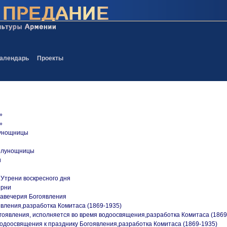
алендарь
Проекты
»
»
лунощницы
Полунощницы
и
 Утрени воскресного дня
ерни
навечерия Богоявления
оявления,разработка Комитаса (1869-1935)
огоявления, исполняется во время водоосвящения,разработка Комитаса (1869
водоосвящения к празднику Богоявления,разработка Комитаса (1869-1935)