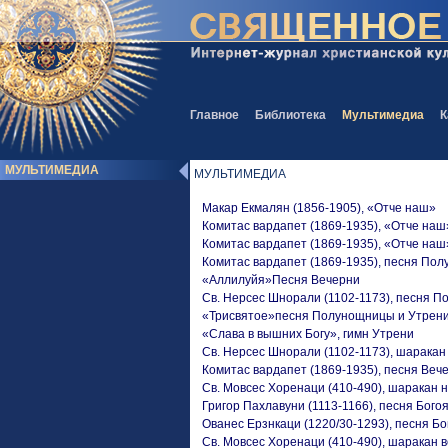
Главное
Библиотека
Мультимедиа
К
МУЛЬТИМЕДИА
МУЛЬТИМЕДИА
Макар Екмалян (1856-1905), «Отче наш»
Комитас вардапет (1869-1935), «Отче наш
Комитас вардапет (1869-1935), «Отче наш
Комитас вардапет (1869-1935), песня По
«Аллилуйя»Песня Вечерни
Св. Нерсес Шнорали (1102-1173), песня 
«Трисвятое»песня Полунощницы и Утрен
«Слава в вышних Богу», гимн Утрени
Св. Нерсес Шнорали (1102-1173), шаракан
Комитас вардапет (1869-1935), песня Веч
Св. Мовсес Хоренаци (410-490), шаракан 
Григор Пахлавуни (1113-1166), песня Бог
Ованес Ерзнкаци (1220/30-1293), песня Б
Св. Мовсес Хоренаци (410-490), шаракан 