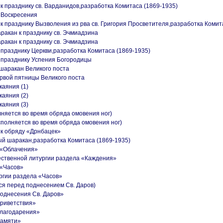
 к празднику св. Варданидов,разработка Комитаса (1869-1935)
 Воскресения
 к празднику Вызволения из рва св. Григория Просветителя,разработка Комит
аракан к празднику св. Эчмиадзина
аракан к празднику св. Эчмиадзина
к празднику Церкви,разработка Комитаса (1869-1935)
к празднику Успения Богородицы
 шаракан Великого поста
рвой пятницы Великого поста
каяния (1)
каяния (2)
каяния (3)
лняется во время обряда омовения ног)
сполняется во время обряда омовения ног)
 к обряду «Дрнбацек»
ый шаракан,разработка Комитаса (1869-1935)
 «Облачения»
ественной литургии раздела «Каждения»
 «Часов»
ргии раздела «Часов»
ся перед поднесением Св. Даров)
однесения Св. Даров»
Приветствия»
Благодарения»
Памяти»