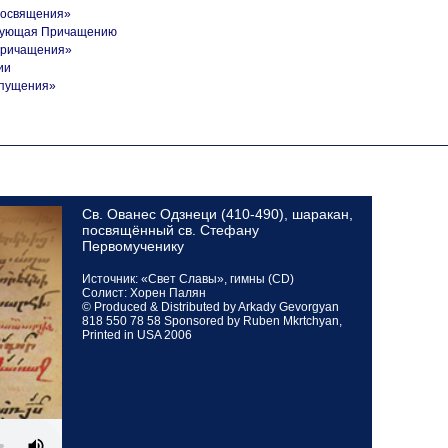
Посвящения»
твующая Причащению
Причащения»
ии
тпущения»
Св. Ованес Одзнеци (410-490), шаракан,
посвящённый св. Стефану
Первомученику
Источник: «Свет Славы», гимны (CD)
Солист: Хорен Палян
© Produced & Distributed by Arkady Gevorgyan
818 550 78 58 Sponsored by Ruben Mkrtchyan,
Printed in USA 2006