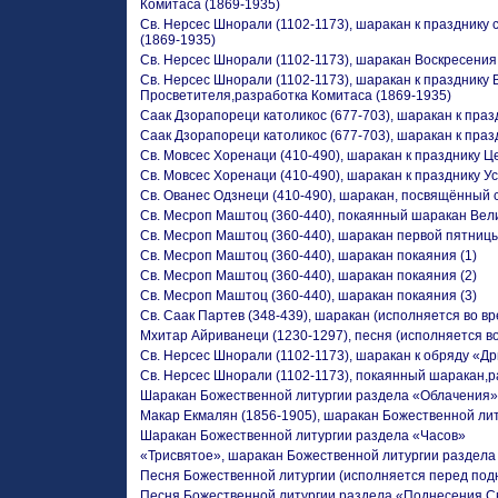
Комитаса (1869-1935)
Св. Нерсес Шнорали (1102-1173), шаракан к празднику 
(1869-1935)
Св. Нерсес Шнорали (1102-1173), шаракан Воскресения
Св. Нерсес Шнорали (1102-1173), шаракан к празднику 
Просветителя,разработка Комитаса (1869-1935)
Саак Дзорапореци католикос (677-703), шаракан к праз
Саак Дзорапореци католикос (677-703), шаракан к праз
Св. Мовсес Хоренаци (410-490), шаракан к празднику Ц
Св. Мовсес Хоренаци (410-490), шаракан к празднику 
Св. Ованес Одзнеци (410-490), шаракан, посвящённый 
Св. Месроп Маштоц (360-440), покаянный шаракан Вели
Св. Месроп Маштоц (360-440), шаракан первой пятницы
Св. Месроп Маштоц (360-440), шаракан покаяния (1)
Св. Месроп Маштоц (360-440), шаракан покаяния (2)
Св. Месроп Маштоц (360-440), шаракан покаяния (3)
Св. Саак Партев (348-439), шаракан (исполняется во в
Мхитар Айриванеци (1230-1297), песня (исполняется в
Св. Нерсес Шнорали (1102-1173), шаракан к обряду «Д
Св. Нерсес Шнорали (1102-1173), покаянный шаракан,р
Шаракан Божественной литургии раздела «Облачения»
Макар Екмалян (1856-1905), шаракан Божественной ли
Шаракан Божественной литургии раздела «Часов»
«Трисвятое», шаракан Божественной литургии раздела
Песня Божественной литургии (исполняется перед под
Песня Божественной литургии раздела «Поднесения С