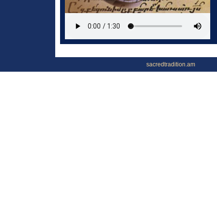
sacredtradition.am