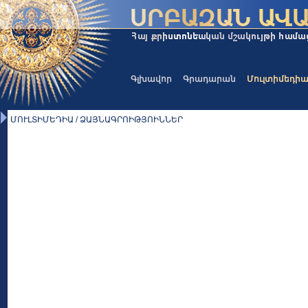
Գլխավոր
Գրադարան
Մուլտիմեդի
ՄՈՒԼՏԻՄԵԴԻԱ / ՁԱՅՆԱԳՐՈԻԹՅՈԻՆՆԵՐ