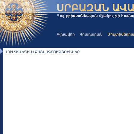
Գլխավոր
Գրադարան
Մուլտիմեդի
ՄՈՒԼՏԻՄԵԴԻԱ / ՁԱՅՆԱԳՐՈԻԹՅՈԻՆՆԵՐ