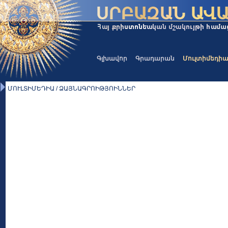
Գլխավոր
Գրադարան
Մուլտիմեդի
ՄՈՒԼՏԻՄԵԴԻԱ / ՁԱՅՆԱԳՐՈԻԹՅՈԻՆՆԵՐ