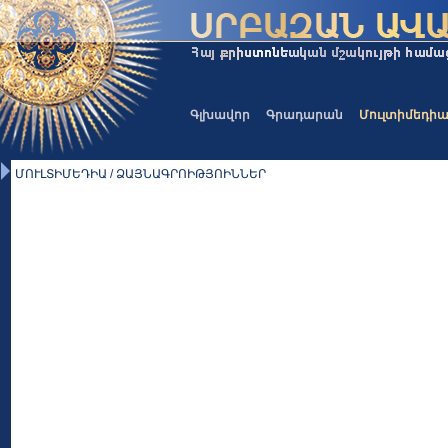
Գլխավոր
Գրադարան
Մուլտիմեդի
ՄՈՒԼՏԻՄԵԴԻԱ / ՁԱՅՆԱԳՐՈԻԹՅՈԻՆՆԵՐ