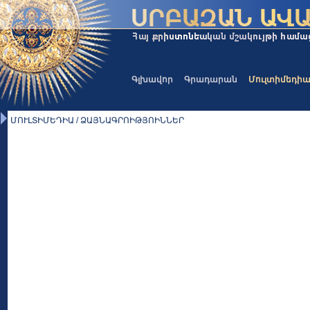
Գլխավոր
Գրադարան
Մուլտիմեդի
ՄՈՒԼՏԻՄԵԴԻԱ / ՁԱՅՆԱԳՐՈԻԹՅՈԻՆՆԵՐ