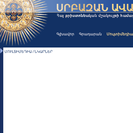
Գլխավոր
Գրադարան
Մուլտիմեդի
ՄՈՒԼՏԻՄԵԴԻԱ / ՆԿԱՐՆԵՐ