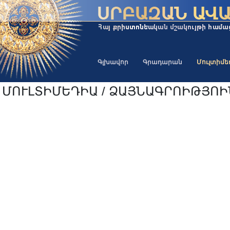
Գլխավոր
Գրադարան
Մուլտիմ
ՄՈՒԼՏԻՄԵԴԻԱ / ՁԱՅՆԱԳՐՈԻԹՅՈ