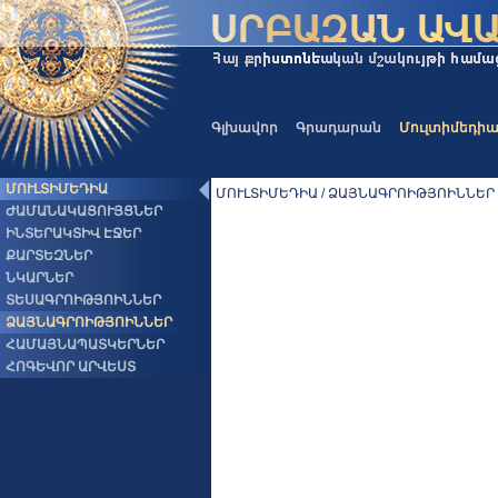
Գլխավոր
Գրադարան
Մուլտիմեդի
ՄՈՒԼՏԻՄԵԴԻԱ
ՄՈՒԼՏԻՄԵԴԻԱ / ՁԱՅՆԱԳՐՈԻԹՅՈԻՆՆԵՐ
ԺԱՄԱՆԱԿԱՑՈՒՅՑՆԵՐ
ԻՆՏԵՐԱԿՏԻՎ ԷՋԵՐ
ՔԱՐՏԵԶՆԵՐ
ՆԿԱՐՆԵՐ
ՏԵՍԱԳՐՈԻԹՅՈԻՆՆԵՐ
ՁԱՅՆԱԳՐՈԻԹՅՈԻՆՆԵՐ
ՀԱՄԱՅՆԱՊԱՏԿԵՐՆԵՐ
ՀՈԳԵՎՈՐ ԱՐՎԵՍՏ