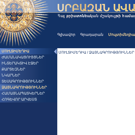
Գլխավոր
Գրադարան
Մուլտիմեդի
ՄՈՒԼՏԻՄԵԴԻԱ
ՄՈՒԼՏԻՄԵԴԻԱ / ՁԱՅՆԱԳՐՈԻԹՅՈԻՆՆԵՐ
ԺԱՄԱՆԱԿԱՑՈՒՅՑՆԵՐ
ԻՆՏԵՐԱԿՏԻՎ ԷՋԵՐ
ՔԱՐՏԵԶՆԵՐ
ՆԿԱՐՆԵՐ
ՏԵՍԱԳՐՈԻԹՅՈԻՆՆԵՐ
ՁԱՅՆԱԳՐՈԻԹՅՈԻՆՆԵՐ
ՀԱՄԱՅՆԱՊԱՏԿԵՐՆԵՐ
ՀՈԳԵՎՈՐ ԱՐՎԵՍՏ