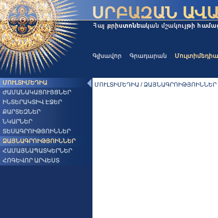
Գլխավոր
Գրադարան
Մուլտիմեդի
ՄՈՒԼՏԻՄԵԴԻԱ
ՄՈՒԼՏԻՄԵԴԻԱ / ՁԱՅՆԱԳՐՈԻԹՅՈԻՆՆԵՐ
ԺԱՄԱՆԱԿԱՑՈՒՅՑՆԵՐ
ԻՆՏԵՐԱԿՏԻՎ ԷՋԵՐ
ՔԱՐՏԵԶՆԵՐ
ՆԿԱՐՆԵՐ
ՏԵՍԱԳՐՈԻԹՅՈԻՆՆԵՐ
ՁԱՅՆԱԳՐՈԻԹՅՈԻՆՆԵՐ
ՀԱՄԱՅՆԱՊԱՏԿԵՐՆԵՐ
ՀՈԳԵՎՈՐ ԱՐՎԵՍՏ