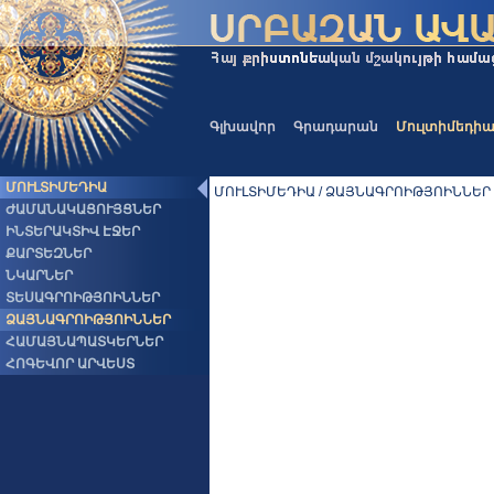
Գլխավոր
Գրադարան
Մուլտիմեդի
ՄՈՒԼՏԻՄԵԴԻԱ
ՄՈՒԼՏԻՄԵԴԻԱ / ՁԱՅՆԱԳՐՈԻԹՅՈԻՆՆԵՐ
ԺԱՄԱՆԱԿԱՑՈՒՅՑՆԵՐ
ԻՆՏԵՐԱԿՏԻՎ ԷՋԵՐ
ՔԱՐՏԵԶՆԵՐ
ՆԿԱՐՆԵՐ
ՏԵՍԱԳՐՈԻԹՅՈԻՆՆԵՐ
ՁԱՅՆԱԳՐՈԻԹՅՈԻՆՆԵՐ
ՀԱՄԱՅՆԱՊԱՏԿԵՐՆԵՐ
ՀՈԳԵՎՈՐ ԱՐՎԵՍՏ