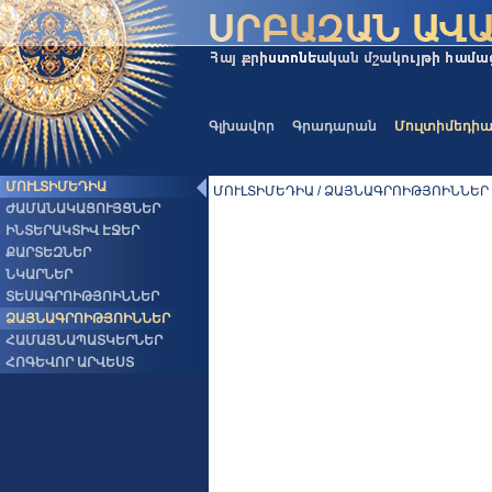
Գլխավոր
Գրադարան
Մուլտիմեդի
ՄՈՒԼՏԻՄԵԴԻԱ
ՄՈՒԼՏԻՄԵԴԻԱ / ՁԱՅՆԱԳՐՈԻԹՅՈԻՆՆԵՐ
ԺԱՄԱՆԱԿԱՑՈՒՅՑՆԵՐ
ԻՆՏԵՐԱԿՏԻՎ ԷՋԵՐ
ՔԱՐՏԵԶՆԵՐ
ՆԿԱՐՆԵՐ
ՏԵՍԱԳՐՈԻԹՅՈԻՆՆԵՐ
ՁԱՅՆԱԳՐՈԻԹՅՈԻՆՆԵՐ
ՀԱՄԱՅՆԱՊԱՏԿԵՐՆԵՐ
ՀՈԳԵՎՈՐ ԱՐՎԵՍՏ