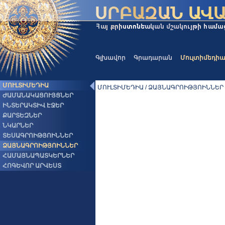
Գլխավոր
Գրադարան
Մուլտիմեդի
ՄՈՒԼՏԻՄԵԴԻԱ
ՄՈՒԼՏԻՄԵԴԻԱ / ՁԱՅՆԱԳՐՈԻԹՅՈԻՆՆԵՐ
ԺԱՄԱՆԱԿԱՑՈՒՅՑՆԵՐ
ԻՆՏԵՐԱԿՏԻՎ ԷՋԵՐ
ՔԱՐՏԵԶՆԵՐ
ՆԿԱՐՆԵՐ
ՏԵՍԱԳՐՈԻԹՅՈԻՆՆԵՐ
ՁԱՅՆԱԳՐՈԻԹՅՈԻՆՆԵՐ
ՀԱՄԱՅՆԱՊԱՏԿԵՐՆԵՐ
ՀՈԳԵՎՈՐ ԱՐՎԵՍՏ