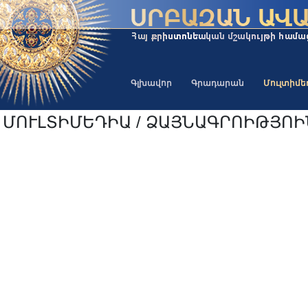
Գլխավոր
Գրադարան
Մուլտիմ
ՄՈՒԼՏԻՄԵԴԻԱ / ՁԱՅՆԱԳՐՈԻԹՅՈ