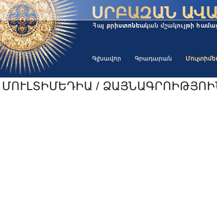
Գլխավոր
Գրադարան
Մուլտիմ
ՄՈՒԼՏԻՄԵԴԻԱ / ՁԱՅՆԱԳՐՈԻԹՅՈ