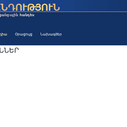
եդիա
Օրացույց
Նախագծեր
ԻՆՆԵՐ