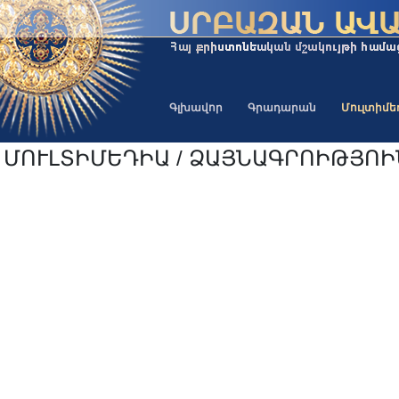
Գլխավոր
Գրադարան
Մուլտիմ
ՄՈՒԼՏԻՄԵԴԻԱ / ՁԱՅՆԱԳՐՈԻԹՅՈ