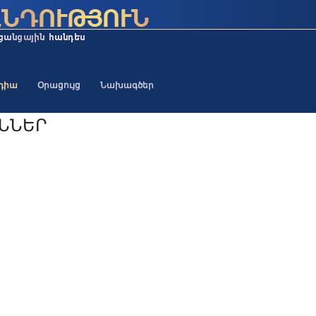
եդիա
Օրացույց
Նախագծեր
ԻՆՆԵՐ