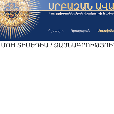
Գլխավոր
Գրադարան
Մուլտիմ
ՄՈՒԼՏԻՄԵԴԻԱ / ՁԱՅՆԱԳՐՈԻԹՅՈ