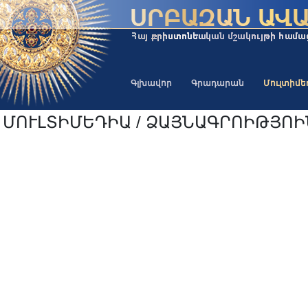
Գլխավոր
Գրադարան
Մուլտիմ
ՄՈՒԼՏԻՄԵԴԻԱ / ՁԱՅՆԱԳՐՈԻԹՅՈ