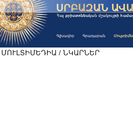
Գլխավոր
Գրադարան
Մուլտիմ
ՄՈՒԼՏԻՄԵԴԻԱ / ՆԿԱՐՆԵՐ