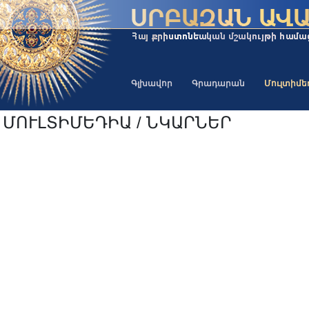
Գլխավոր
Գրադարան
Մուլտիմ
ՄՈՒԼՏԻՄԵԴԻԱ / ՆԿԱՐՆԵՐ