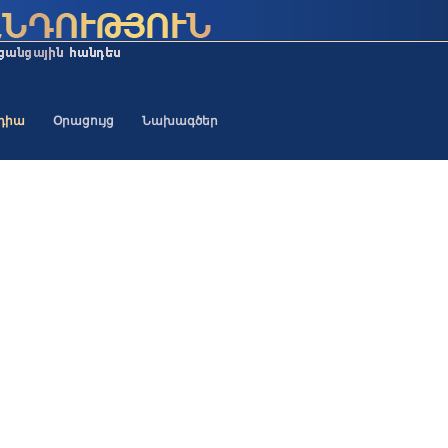
եդիա
Օրացույց
Նախագծեր