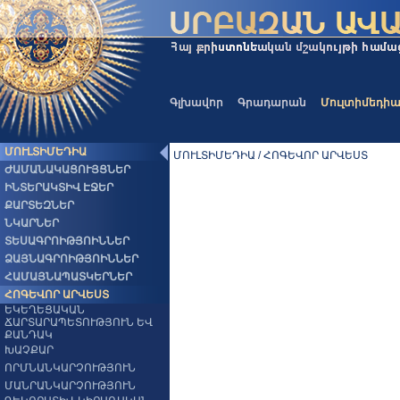
Գլխավոր
Գրադարան
Մուլտիմեդի
ՄՈՒԼՏԻՄԵԴԻԱ
ՄՈՒԼՏԻՄԵԴԻԱ / ՀՈԳԵՎՈՐ ԱՐՎԵՍՏ
ԺԱՄԱՆԱԿԱՑՈՒՅՑՆԵՐ
ԻՆՏԵՐԱԿՏԻՎ ԷՋԵՐ
ՔԱՐՏԵԶՆԵՐ
ՆԿԱՐՆԵՐ
ՏԵՍԱԳՐՈԻԹՅՈԻՆՆԵՐ
ՁԱՅՆԱԳՐՈԻԹՅՈԻՆՆԵՐ
ՀԱՄԱՅՆԱՊԱՏԿԵՐՆԵՐ
ՀՈԳԵՎՈՐ ԱՐՎԵՍՏ
ԵԿԵՂԵՑԱԿԱՆ
ՃԱՐՏԱՐԱՊԵՏՈՒԹՅՈՒՆ ԵՎ
ՔԱՆԴԱԿ
ԽԱՉՔԱՐ
ՈՐՄՆԱՆԿԱՐՉՈՒԹՅՈՒՆ
ՄԱՆՐԱՆԿԱՐՉՈՒԹՅՈՒՆ