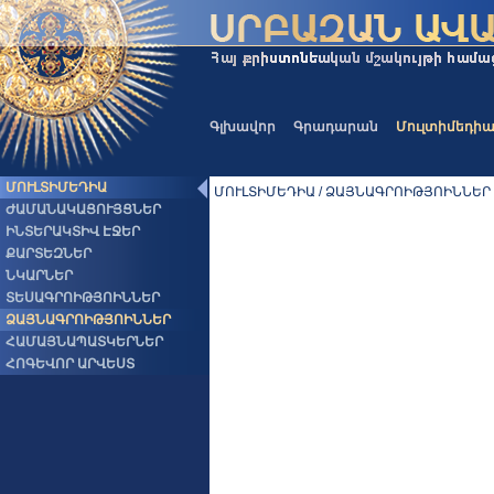
Գլխավոր
Գրադարան
Մուլտիմեդի
ՄՈՒԼՏԻՄԵԴԻԱ
ՄՈՒԼՏԻՄԵԴԻԱ / ՁԱՅՆԱԳՐՈԻԹՅՈԻՆՆԵՐ
ԺԱՄԱՆԱԿԱՑՈՒՅՑՆԵՐ
ԻՆՏԵՐԱԿՏԻՎ ԷՋԵՐ
ՔԱՐՏԵԶՆԵՐ
ՆԿԱՐՆԵՐ
ՏԵՍԱԳՐՈԻԹՅՈԻՆՆԵՐ
ՁԱՅՆԱԳՐՈԻԹՅՈԻՆՆԵՐ
ՀԱՄԱՅՆԱՊԱՏԿԵՐՆԵՐ
ՀՈԳԵՎՈՐ ԱՐՎԵՍՏ