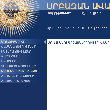
Գլխավոր
Գրադարան
Մուլտիմեդի
ՄՈՒԼՏԻՄԵԴԻԱ
ՄՈՒԼՏԻՄԵԴԻԱ / ՁԱՅՆԱԳՐՈԻԹՅՈԻՆՆԵՐ
ԺԱՄԱՆԱԿԱՑՈՒՅՑՆԵՐ
ԻՆՏԵՐԱԿՏԻՎ ԷՋԵՐ
ՔԱՐՏԵԶՆԵՐ
ՆԿԱՐՆԵՐ
ՏԵՍԱԳՐՈԻԹՅՈԻՆՆԵՐ
ՁԱՅՆԱԳՐՈԻԹՅՈԻՆՆԵՐ
ՀԱՄԱՅՆԱՊԱՏԿԵՐՆԵՐ
ՀՈԳԵՎՈՐ ԱՐՎԵՍՏ