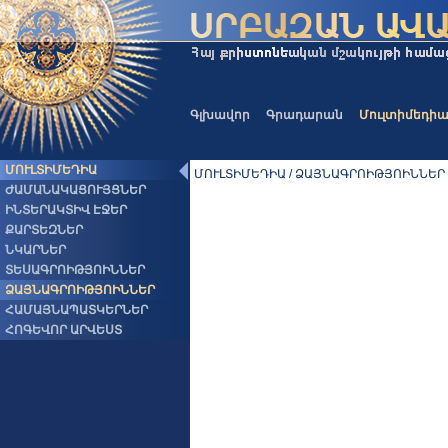
Գլխավոր
Գրադարան
Մուլտիմեդի
ՄՈՒԼՏԻՄԵԴԻԱ
ՄՈՒԼՏԻՄԵԴԻԱ / ՁԱՅՆԱԳՐՈԻԹՅՈԻՆՆԵՐ
ԺԱՄԱՆԱԿԱՑՈՒՅՑՆԵՐ
ԻՆՏԵՐԱԿՏԻՎ ԷՋԵՐ
ՔԱՐՏԵԶՆԵՐ
ՆԿԱՐՆԵՐ
ՏԵՍԱԳՐՈԻԹՅՈԻՆՆԵՐ
ՁԱՅՆԱԳՐՈԻԹՅՈԻՆՆԵՐ
ՀԱՄԱՅՆԱՊԱՏԿԵՐՆԵՐ
ՀՈԳԵՎՈՐ ԱՐՎԵՍՏ