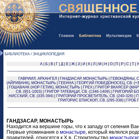
Главное
Библиотека
Мультимедиа
К
БИБЛИОТЕКА / ЭНЦИКЛОПЕДИЯ
А
|
Б
|
В
|
Г
|
Д
|
Е
|
Ж
|
З
|
И
|
К
|
Л
|
М
|
Н
|
О
|
П
|
Р
|
С
|
Т
|
ГАВРИИЛ, АРХАНГЕЛ
|
ГАНДЗАСАР, МОНАСТЫРЬ
|
ГЕВОНДЯНЫ, СВВ
(АЙРИВАНК), МОНАСТЫРЬ
|
ГЕЕННА
|
ГЕОРГИЙ ПОБЕДОНОСЕЦ, СВ. (+3
|
ГОШАВАНК (НОР ГЕТИК), МОНАСТЫРЬ
|
ГРЕХ
|
ГРИГОР ВКАЯСЕР (МАРТ
СВ. (951-1003)
|
ГРИГОР ТАТЕВАЦИ, СВ. (1346-1409)
|
ГРИГОРИЙ БОГ
НИССКИЙ, СВ. (335-394)
|
ГРИГОРИЙ ПРОСВЕТИТЕЛЬ, СВ. (240-326)
|
Г
ГРИГОРИС ЕПИСКОП, СВ. (295-338)
|
ГРОБ 
ГАНДЗАСАР, МОНАСТЫРЬ
Находится на вершине горы, что к западу от селения Ва
Первые упоминания о
монастыре
, который являлся ро
правителей, относятся к X в. Строительство
монастырск