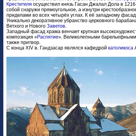
Крестителя
осуществил князь Гасан Джалал Дола в 1216-
собой снаружи прямоугольное, а изнутри крестообразно
приделами во всех четырёх углах. К её западному фасаду
Уникально декоративное убранство церковного барабан
Ветхого и Нового
Заветов
.
Западный фасад храма венчает крупная высокохудожес
композиция «
Распятие
». Великолепными барельефными
также притвор.
С конца XIV в. Гандзасар являлся кафедрой
католикоса
А