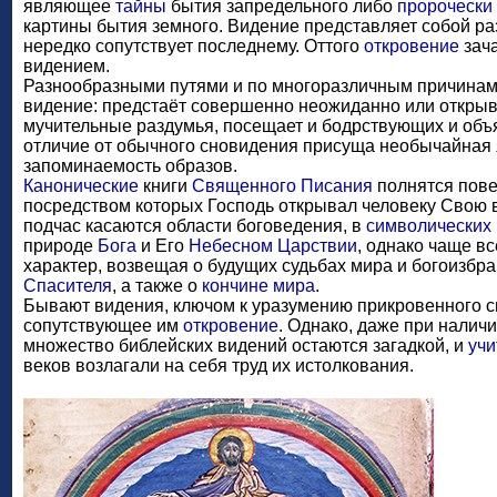
являющее
тайны
бытия запредельного либо
пророчески
картины бытия земного. Видение представляет собой р
нередко сопутствует последнему. Оттого
откровение
зач
видением.
Разнообразными путями и по многоразличным причинам
видение: предстаёт совершенно неожиданно или открыва
мучительные раздумья, посещает и бодрствующих и объ
отличие от обычного сновидения присуща необычайная я
запоминаемость образов.
Канонические
книги
Священного Писания
полнятся пове
посредством которых Господь открывал человеку Свою 
подчас касаются области боговедения, в
символических
природе
Бога
и Его
Небесном Царствии
, однако чаще в
характер, возвещая о будущих судьбах
мира и богоизбра
Спасителя
, а также о
кончине мира
.
Бывают видения, ключом к уразумению прикровенного с
сопутствующее им
откровение
. Однако, даже при налич
множество библейских видений остаются загадкой, и
учи
веков возлагали на себя труд их истолкования.