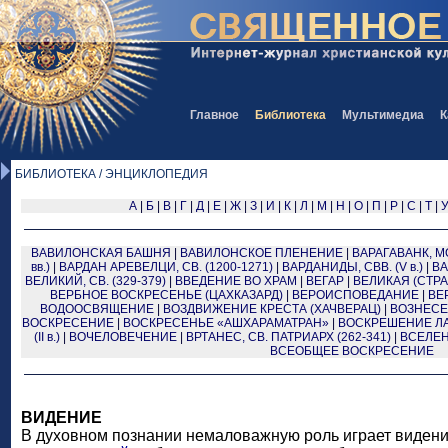
Главное
Библиотека
Мультимедиа
К
БИБЛИОТЕКА / ЭНЦИКЛОПЕДИЯ
А
|
Б
|
В
|
Г
|
Д
|
Е
|
Ж
|
З
|
И
|
К
|
Л
|
М
|
Н
|
О
|
П
|
Р
|
С
|
Т
|
ВАВИЛОНСКАЯ БАШНЯ
|
ВАВИЛОНСКОЕ ПЛЕНЕНИЕ
|
ВАРАГАВАНК, 
вв.)
|
ВАРДАН АРЕВЕЛЦИ, СВ. (1200-1271)
|
ВАРДАНИДЫ, СВВ. (V в.)
|
ВА
ВЕЛИКИЙ, СВ. (329-379)
|
ВВЕДЕНИЕ ВО ХРАМ
|
ВЕГАР
|
ВЕЛИКАЯ (СТР
ВЕРБНОЕ ВОСКРЕСЕНЬЕ (ЦАХКАЗАРД)
|
ВЕРОИСПОВЕДАНИЕ
|
ВЕ
ВОДООСВЯЩЕНИЕ
|
ВОЗДВИЖЕНИЕ КРЕСТА (ХАЧВЕРАЦ)
|
ВОЗНЕС
ВОСКРЕСЕНИЕ
|
ВОСКРЕСЕНЬЕ «AШХАРАМАТРАН»
|
ВОСКРЕШЕНИЕ Л
(II в.)
|
ВОЧЕЛОВЕЧЕНИЕ
|
ВРТАНЕС, СВ. ПАТРИАРХ (262-341)
|
ВСЕЛЕ
ВСЕОБЩЕЕ ВОСКРЕСЕНИЕ
ВИДЕНИЕ
В духовном познании немаловажную роль играет видени