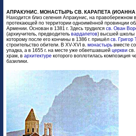
АПРАКУНИС. МОНАСТЫРЬ СВ. КАРАПЕТА (ИОАННА
Находится близ селения Апракунис, на правобережном в
протекающей по территории одноимённой провинции об
Армении. Основан в 1381 г. Здесь трудился
св. Ован Во
(архиучитель, предводитель
вардапетов
) высшей школы 
которому после его кончины в 1386 г. пришёл
св. Григор
строительство обители. В XV-XVI в.
монастырь
вместе со
упадка, а в 1655 г. на месте уже обветшавшей
церкви
св.
храм, в
архитектуре
которого воплотилась композиция ч
базилики.