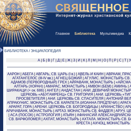
Главное
Библиотека
Мультимедиа
К
БИБЛИОТЕКА / ЭНЦИКЛОПЕДИЯ
А
|
Б
|
В
|
Г
|
Д
|
Е
|
Ж
|
З
|
И
|
К
|
Л
|
М
|
Н
|
О
|
П
|
Р
|
С
|
Т
|
ААРОН
|
АБЕГА
|
АВГАРЬ, СВ. ЦАРЬ (I в.)
|
АВЕЛЬ И КАИН
|
АВРААМ, ПРА
АГАТАНГЕЛОС (III-IV вв.)
|
АГНЕЦ БОЖИЙ
|
АГУЛИС. МОНАСТЫРЬ СВ
АДАМОВ (ПЕРВОРОДНЫЙ) ГРЕХ
|
АЙРАВАНК, МОНАСТЫРЬ
|
«АЙСМА
АЛТАРЬ (ХОРАН)
|
АМАРАС, МОНАСТЫРЬ
|
АМВОН (БЕМ)
|
АМИНЬ
|
ШИРАКАЦИ (+ ок. 686)
|
АНГЕЛ
|
АНДАСТАН
|
АНИ. ДЕВИЧИЙ МОНАСТЫ
ЦЕРКОВЬ «АБУГАМРЕНЦ» СВ. ГРИГОРИЯ
|
АНИ. ЦЕРКОВЬ «ТИ
ПРОСВЕТИТЕЛЯ
|
АНИ. ЦЕРКОВЬ СВ. СПАСИТЕЛЯ
|
АНТОНИЙ ВЕЛИ
АПРАКУНИС. МОНАСТЫРЬ СВ. КАРАПЕТА (ИОАННА ПРЕДТЕЧИ)
|
АРАГА
АРАРАТ, ГОРА
|
АРЕНИ. ЦЕРКОВЬ СВ. БОГОРОДИЦЫ
|
АРИАНСТВО
|
АРИ
АРИЧАВАНК, МОНАСТЫРЬ
|
АРТАЗ. МОНАСТЫРЬ СВ. ФАДДЕЯ
|
АРУЧ. Ц
|
АСА (ПОСОХ)
|
АСТРОЛОГИЯ
|
АТЬЯН
|
АФАНАСИЙ АЛЕКСАНДРИЙСКИЙ,
СВ. ВАРФОЛОМЕЯ
|
АХПАТ, МОНАСТЫРЬ
|
АХТАЛА. МОНАСТЫРЬ СВ. 
КРЕСТА
|
АХЧОЦ, МОНАСТЫРЬ