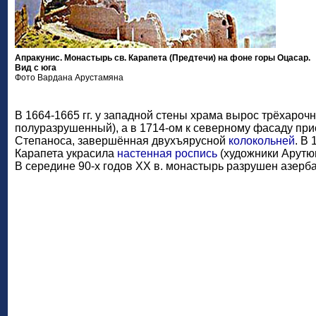
Апракунис. Монастырь св. Карапета (Предтечи) на фоне горы Оцасар.
Вид с юга
Фото Вардана Арустамяна
В 1664-1665 гг. у западной стены храма вырос трёхароч
полуразрушенный), а в 1714-ом к северному фасаду при
Степаноса, завершённая двухъярусной
колокольней
. В 
Карапета украсила
настенная роспись
(художники Арутю
В середине 90-х годов XX в. монастырь разрушен азер