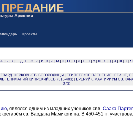
алендарь
Проекты
А
|
Б
|
В
|
Г
|
Д
|
Е
|
Ж
|
З
|
И
|
К
|
Л
|
М
|
Н
|
О
|
П
|
Р
|
С
|
Т
|
У
|
Ф
|
Х
|
Ц
|
Ч
|
Ш
|
Э
|
Я
ЕГВАРД. ЦЕРКОВЬ СВ. БОГОРОДИЦЫ
|
ЕГИПЕТСКОЕ ПЛЕНЕНИЕ
|
ЕГИШЕ, СВ. 
ЛЬ
|
ЕПИФАНИЙ КИПРСКИЙ, СВ. (315-403)
|
ЕРЕРУЙК. МАРТИРИУМ СВ. КАР
373)
нию
, являлся одним из младших учеников свв.
Саака Парте
кретарём св. Вардана Мамиконяна. В 450-451 гг. участвов