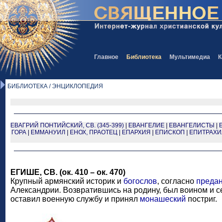
Главное
Библиотека
Мультимедиа
К
БИБЛИОТЕКА / ЭНЦИКЛОПЕДИЯ
ЕВАГРИЙ ПОНТИЙСКИЙ, СВ. (345-399)
|
ЕВАНГЕЛИЕ
|
ЕВАНГЕЛИСТЫ
|
ГОРА
|
ЕММАНУИЛ
|
ЕНОХ, ПРАОТЕЦ
|
ЕПАРХИЯ
|
ЕПИСКОП
|
ЕПИТРАХИ
ЕГИШЕ, СВ. (ок. 410 – ок. 470)
Крупный армянский историк и
богослов
, согласно
преда
Александрии. Возвратившись на родину, был воином и се
оставил военную службу и принял
монашеский
постриг.