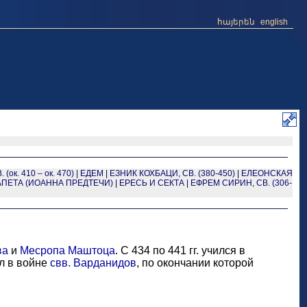
հայերեն
english
(ок. 410 – ок. 470)
|
ЕДЕМ
|
ЕЗНИК КОХБАЦИ, СВ. (380-450)
|
ЕЛЕОНСКАЯ
АПЕТА (ИОАННА ПРЕДТЕЧИ)
|
ЕРЕСЬ И СЕКТА
|
ЕФРЕМ СИРИН, СВ. (306-
ва
и
Месропа Маштоца
. С 434 по 441 гг. учился в
ал в войне
свв. Варданидов
, по окончании которой