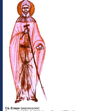
Св. Егише
(маргиналия)