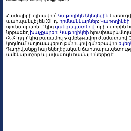
Համալիրի գլխավոր՝
Կաթողիկե
եկեղեցին
կառուցվե
պահպանվել են XIII դ.
որմնանկարներ
:
Կաթողիկեի
սյունասրահն է՝ կից
զանգակատնով
, որի ստորին 
նրբագեղ
խաչքարեր
:
Կաթողիկեի
հյուսիսարևմտյա
(X-XI դդ.)՝ կից քառամույթ գմբեթավոր ժամատնով (
կողմում՝ աղյուսակերտ թմբուկով գմբեթավոր
եկեղ
Դադիվանքը հայ եկեղեցական ճարտարապետութ
ամենախոշոր և լավագույն համալիրներից է: