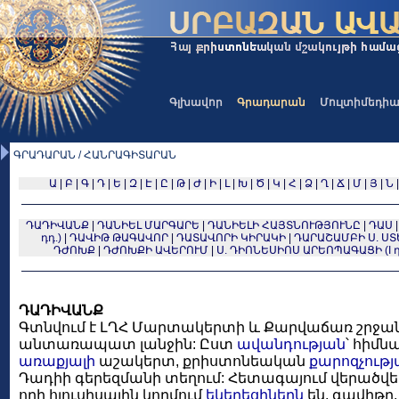
Գլխավոր
Գրադարան
Մուլտիմեդի
ԳՐԱԴԱՐԱՆ / ՀԱՆՐԱԳԻՏԱՐԱՆ
Ա
|
Բ
|
Գ
|
Դ
|
Ե
|
Զ
|
Է
|
Ը
|
Թ
|
Ժ
|
Ի
|
Լ
|
Խ
|
Ծ
|
Կ
|
Հ
|
Ձ
|
Ղ
|
Ճ
|
Մ
|
Յ
|
Ն
ԴԱԴԻՎԱՆՔ
|
ԴԱՆԻԵԼ ՄԱՐԳԱՐԵ
|
ԴԱՆԻԵԼԻ ՀԱՅՏՆՈՒԹՅՈՒՆԸ
|
ԴԱՍ
դդ.)
|
ԴԱՎԻԹ ԹԱԳԱՎՈՐ
|
ԴԱՏԱՎՈՐԻ ԿԻՐԱԿԻ
|
ԴԱՐԱՇԱՄԲԻ Ս. Ս
ԴԺՈԽՔ
|
ԴԺՈԽՔԻ ԱՎԵՐՈՒՄ
|
Ս. ԴԻՈՆԵՍԻՈՍ ԱՐԵՈՊԱԳԱՑԻ (I դ
ԴԱԴԻՎԱՆՔ
Գտնվում է ԼՂՀ Մարտակերտի և Քարվաճառ շրջան
անտառապատ լանջին: Ըստ
ավանդության
՝ հիմնա
առաքյալի
աշակերտ, քրիստոնեական
քարոզչությ
Դադիի գերեզմանի տեղում: Հետագայում վերածվե
որի հյուսիսային կողմում
եկեղեցիներն
են, գավիթը,