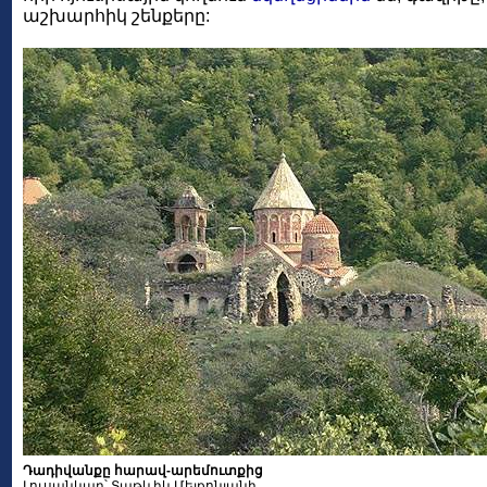
աշխարհիկ շենքերը:
Դադիվանքը հարավ-արեմուտքից
Լուսանկար՝ Տաթևիկ Մելքոնյանի