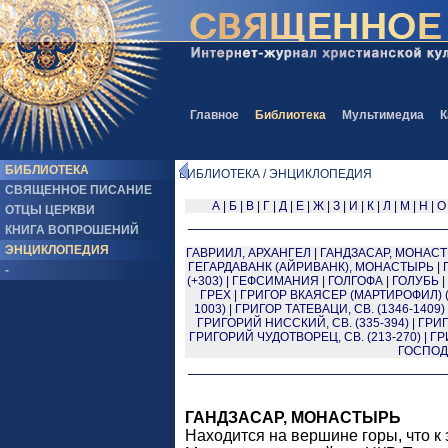
Главное
Библиотека
Мультимедиа
К
БИБЛИОТЕКА
БИБЛИОТЕКА / ЭНЦИКЛОПЕДИЯ
СВЯЩЕННОЕ ПИСАНИЕ
А
|
Б
|
В
|
Г
|
Д
|
Е
|
Ж
|
З
|
И
|
К
|
Л
|
М
|
Н
|
О
ОТЦЫ ЦЕРКВИ
КНИГА ВОПРОШЕНИЙ
ЭНЦИКЛОПЕДИЯ
ГАВРИИЛ, АРХАНГЕЛ
|
ГАНДЗАСАР, МОНАС
ГЕГАРДАВАНК (АЙРИВАНК), МОНАСТЫРЬ
|
-
(+303)
|
ГЕФСИМАНИЯ
|
ГОЛГОФА
|
ГОЛУБЬ
|
ГРЕХ
|
ГРИГОР ВКАЯСЕР (МАРТИРОФИЛ) (
1003)
|
ГРИГОР ТАТЕВАЦИ, СВ. (1346-1409)
ГРИГОРИЙ НИССКИЙ, СВ. (335-394)
|
ГРИГ
ГРИГОРИЙ ЧУДОТВОРЕЦ, СВ. (213-270)
|
ГР
ГОСПОД
ГАНДЗАСАР, МОНАСТЫРЬ
Находится на вершине горы, что к 