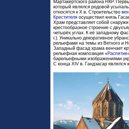
Мартакертского района НКР. Перв
который являлся родовой усыпаль
относятся к X в. Строительство
мо
Крестителя
осуществил князь Гасан
Xрам представляет собой снаружи 
крестообразное строение с двухъ
четырёх углах. К её западному фа
г.). Уникально декоративное убран
рельефами на темы из Ветхого и 
Западный фасад храма венчает к
рельефная композиция «
Распятие
барельефными изображениями укр
С конца XIV в. Гандзасар являлся