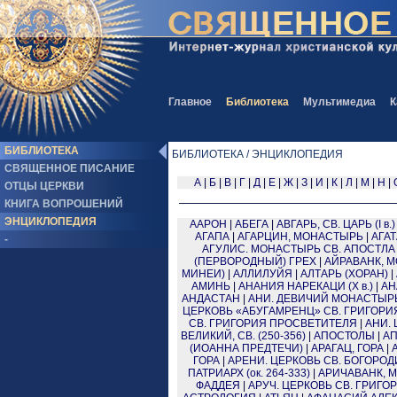
Главное
Библиотека
Мультимедиа
К
БИБЛИОТЕКА
БИБЛИОТЕКА / ЭНЦИКЛОПЕДИЯ
СВЯЩЕННОЕ ПИСАНИЕ
А
|
Б
|
В
|
Г
|
Д
|
Е
|
Ж
|
З
|
И
|
К
|
Л
|
М
|
Н
|
ОТЦЫ ЦЕРКВИ
КНИГА ВОПРОШЕНИЙ
ЭНЦИКЛОПЕДИЯ
ААРОН
|
АБЕГА
|
АВГАРЬ, СВ. ЦАРЬ (I в.)
АГАПА
|
АГАРЦИН, МОНАСТЫРЬ
|
АГАТА
-
АГУЛИС. МОНАСТЫРЬ СВ. АПОСТЛ
(ПЕРВОРОДНЫЙ) ГРЕХ
|
АЙРАВАНК, 
МИНЕИ)
|
АЛЛИЛУЙЯ
|
АЛТАРЬ (ХОРАН)
|
АМИНЬ
|
АНАНИЯ НАРЕКАЦИ (X в.)
|
АН
АНДАСТАН
|
АНИ. ДЕВИЧИЙ МОНАСТЫР
ЦЕРКОВЬ «АБУГАМРЕНЦ» СВ. ГРИГОРИ
СВ. ГРИГОРИЯ ПРОСВЕТИТЕЛЯ
|
АНИ.
ВЕЛИКИЙ, СВ. (250-356)
|
АПОСТОЛЫ
|
АП
(ИОАННА ПРЕДТЕЧИ)
|
АРАГАЦ, ГОРА
|
ГОРА
|
АРЕНИ. ЦЕРКОВЬ СВ. БОГОРО
ПАТРИАРХ (ок. 264-333)
|
АРИЧАВАНК, 
ФАДДЕЯ
|
АРУЧ. ЦЕРКОВЬ СВ. ГРИГ