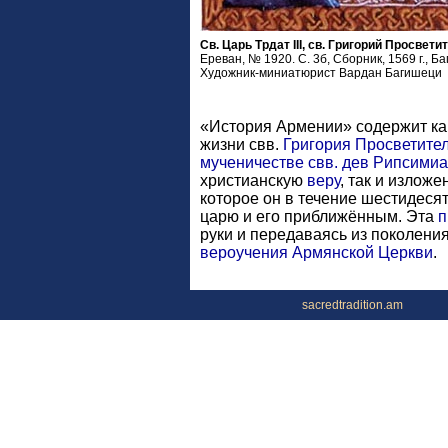
Св. Царь Трдат III, св. Григорий Просвет
Ереван, № 1920. С. 3б, Сборник, 1569 г., Б
Художник-миниатюрист Вардан Багишеци
«История Армении» содержит ка
жизни свв.
Григория Просветите
мученичестве
свв. дев Рипсими
христианскую
веру
, так и излож
которое он в течение шестидеся
царю и его приближённым. Эта
п
руки и передаваясь из поколения
вероучения
Армянской Церкви
.
sacredtradition.am