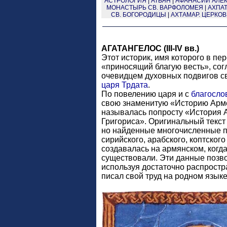
АСТРОЛОГИЯ
|
АТЬЯН
|
АФАНАСИЙ АЛЕКС
МОНАСТЫРЬ СВ. ВАРФОЛОМЕЯ
|
АХПАТ
СВ. БОГОРОДИЦЫ
|
АХТАМАР. ЦЕРКОВ
АГАТАНГЕЛОС (III-IV вв.)
Этот историк, имя которого в пер
«приносящий благую весть», со
очевидцем духовных подвигов с
царя Трдата
.
По повелению царя и с
благосло
свою знаменитую «Историю Арме
называлась попросту «История А
Григориса». Оригинальный текс
но найденные многочисленные п
сирийского, арабского, коптского
создавалась на армянском, когд
существовали. Эти данные позво
используя достаточно распростр
писал свой труд на родном языке