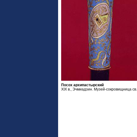
Посох архипастырский
XIX в., Эчмиадзин. Музей-сокровищница св