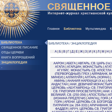
Главное
Библиотека
Мультимедиа
К
БИБЛИОТЕКА
БИБЛИОТЕКА / ЭНЦИКЛОПЕДИЯ
СВЯЩЕННОЕ ПИСАНИЕ
А
|
Б
|
В
|
Г
|
Д
|
Е
|
Ж
|
З
|
И
|
К
|
Л
|
М
|
Н
|
ОТЦЫ ЦЕРКВИ
КНИГА ВОПРОШЕНИЙ
ЭНЦИКЛОПЕДИЯ
ААРОН
|
АБЕГА
|
АВГАРЬ, СВ. ЦАРЬ (I в.)
АГАПА
|
АГАРЦИН, МОНАСТЫРЬ
|
АГАТА
-
АГУЛИС. МОНАСТЫРЬ СВ. АПОСТЛ
(ПЕРВОРОДНЫЙ) ГРЕХ
|
АЙРАВАНК, 
МИНЕИ)
|
АЛЛИЛУЙЯ
|
АЛТАРЬ (ХОРАН)
|
АМИНЬ
|
АНАНИЯ НАРЕКАЦИ (X в.)
|
АН
АНДАСТАН
|
АНИ. ДЕВИЧИЙ МОНАСТЫР
ЦЕРКОВЬ «АБУГАМРЕНЦ» СВ. ГРИГОРИ
СВ. ГРИГОРИЯ ПРОСВЕТИТЕЛЯ
|
АНИ.
ВЕЛИКИЙ, СВ. (250-356)
|
АПОСТОЛЫ
|
АП
(ИОАННА ПРЕДТЕЧИ)
|
АРАГАЦ, ГОРА
|
ГОРА
|
АРЕНИ. ЦЕРКОВЬ СВ. БОГОРО
ПАТРИАРХ (ок. 264-333)
|
АРИЧАВАНК, 
ФАДДЕЯ
|
АРУЧ. ЦЕРКОВЬ СВ. ГРИГ