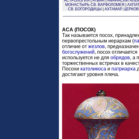
АСТРОЛОГИЯ
|
АТЬЯН
|
АФАНАСИЙ АЛЕКС
МОНАСТЫРЬ СВ. ВАРФОЛОМЕЯ
|
АХПАТ
СВ. БОГОРОДИЦЫ
|
АХТАМАР. ЦЕРКОВ
АСА (ПОСОХ)
Так называется посох, принадл
первопрестольным иерархам (
па
отличие от
жезлов
, предназначе
богослужений
, посох отличаетс
используется не для
обрядов
, а
торжественных встречах в каче
Посохи
католикоса
и
патриарха
д
достигают уровня плеча.