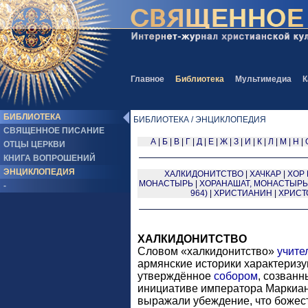
Главное
Библиотека
Мультимедиа
К
БИБЛИОТЕКА
БИБЛИОТЕКА / ЭНЦИКЛОПЕДИЯ
СВЯЩЕННОЕ ПИСАНИЕ
А
|
Б
|
В
|
Г
|
Д
|
Е
|
Ж
|
З
|
И
|
К
|
Л
|
М
|
Н
|
ОТЦЫ ЦЕРКВИ
КНИГА ВОПРОШЕНИЙ
ЭНЦИКЛОПЕДИЯ
XАЛКИДОНИТСТВО
|
ХАЧКАР
|
ХОР
МОНАСТЫРЬ
|
ХОРАНАШАТ, МОНАСТЫРЬ
-
964)
|
ХРИСТИАНИН
|
ХРИСТ
XАЛКИДОНИТСТВО
Словом «халкидонитство»
учите
армянские историки характеризу
утверждённое
собором
, созванн
инициативе императора Маркиан
выражали убеждение, что божес