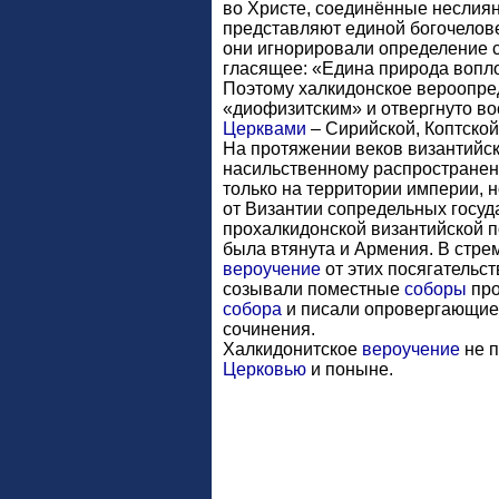
во Xристе, соединённые неслиян
представляют единой богочелов
они игнорировали определение с
гласящее: «Едина природа вопл
Поэтому халкидонское вероопр
«диофизитским» и отвергнуто в
Церквами
– Сирийской, Коптской
На протяжении веков византийс
насильственному распространен
только на территории империи, 
от Византии сопредельных госуд
прохалкидонской византийской п
была втянута и Армения. В стре
вероучение
от этих посягательст
созывали поместные
соборы
про
собора
и писали опровергающие
сочинения.
Xалкидонитское
вероучение
не 
Церковью
и поныне.