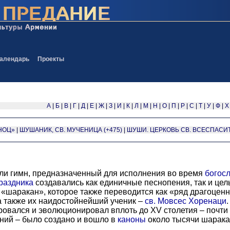
алендарь
Проекты
А
|
Б
|
В
|
Г
|
Д
|
Е
|
Ж
|
З
|
И
|
К
|
Л
|
М
|
Н
|
О
|
П
|
Р
|
С
|
Т
|
У
|
Ф
|
Х
НОЦ»
|
ШУШАНИК, СВ. МУЧЕНИЦА (+475)
|
ШУШИ. ЦЕРКОВЬ СВ. ВСЕСПАСИ
или гимн, предназначенный для исполнения во время
богос
раздника
создавались как единичные песнопения, так и цел
я «шаракан», которое также переводится как «ряд драгоцен
 а также их наидостойнейший ученик –
св. Мовсес Хоренаци
вался и эволюционировал вплоть до XV столетия – почти 
ний – было создано и вошло в
каноны
около тысячи шарака