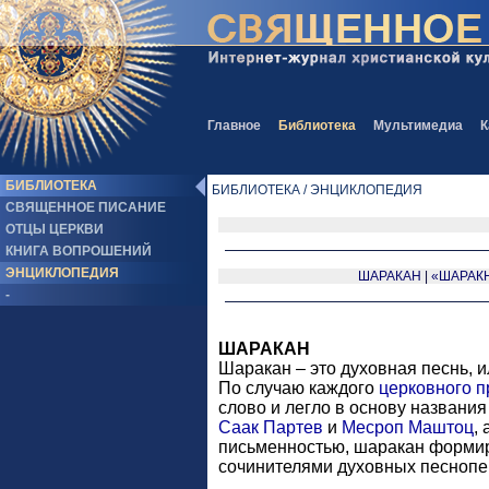
Главное
Библиотека
Мультимедиа
К
БИБЛИОТЕКА
БИБЛИОТЕКА / ЭНЦИКЛОПЕДИЯ
СВЯЩЕННОЕ ПИСАНИЕ
ОТЦЫ ЦЕРКВИ
КНИГА ВОПРОШЕНИЙ
ЭНЦИКЛОПЕДИЯ
ШАРАКАН
|
«ШАРАК
-
ШАРАКАН
Шаракан – это духовная песнь, 
По случаю каждого
церковного п
слово и легло в основу названи
Саак Партев
и
Месроп Маштоц
,
письменностью, шаракан формиро
сочинителями духовных песнопе