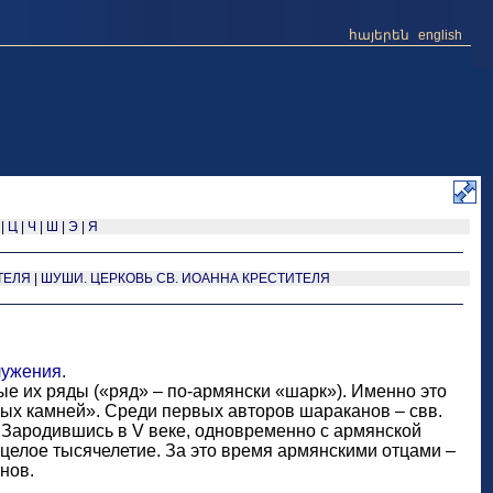
հայերեն
english
|
Ц
|
Ч
|
Ш
|
Э
|
Я
ТЕЛЯ
|
ШУШИ. ЦЕРКОВЬ СВ. ИОАННА КРЕСТИТЕЛЯ
лужения
.
ые их ряды («ряд» – по-армянски «шарк»). Именно это
ных камней». Среди первых авторов шараканов – свв.
. Зародившись в V веке, одновременно с армянской
целое тысячелетие. За это время армянскими отцами –
нов.