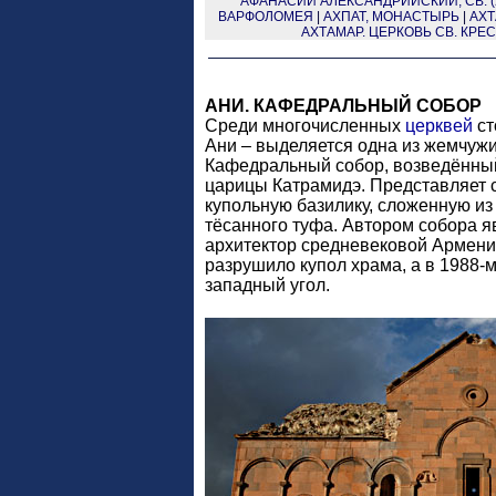
АФАНАСИЙ АЛЕКСАНДРИЙСКИЙ, СВ. (2
ВАРФОЛОМЕЯ
|
АХПАТ, МОНАСТЫРЬ
|
АХТ
АХТАМАР. ЦЕРКОВЬ СВ. КРЕ
АНИ. КАФЕДРАЛЬНЫЙ СОБОР
Среди многочисленных
церквей
ст
Ани – выделяется одна из жемчужи
Кафедральный собор, возведённый 
царицы Катрамидэ. Представляет 
купольную базилику, сложенную из 
тёсанного туфа. Автором собора я
архитектор средневековой Армении
разрушило купол храма, а в 1988-
западный угол.