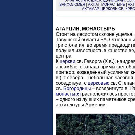
АФАНАСИЙ АЛЕКСАНДРИЙСКИЙ, СВ. (2
ВАРФОЛОМЕЯ
|
АХПАТ, МОНАСТЫРЬ
|
АХТ
АХТАМАР. ЦЕРКОВЬ СВ. КРЕ
АГАРЦИН, МОНАСТЫРЬ
Стоит на лесистом склоне ущелья, 
Тавушской области РА. Основанны
три столетия, во время предводит
получил известность в качестве в
центра.
К
церкви
св. Геворга (X в.), наидр
ансамбле, с запада примыкает о
притвор, возведённый усилиями кн
в.), с севера – небольшая часовня,
соседствует с
церковью
св. Степан
св.
Богородицы
– воздвигнута в 12
монастыря
расположилось просторн
– одного из лучших памятников ср
архитектуры Армении.