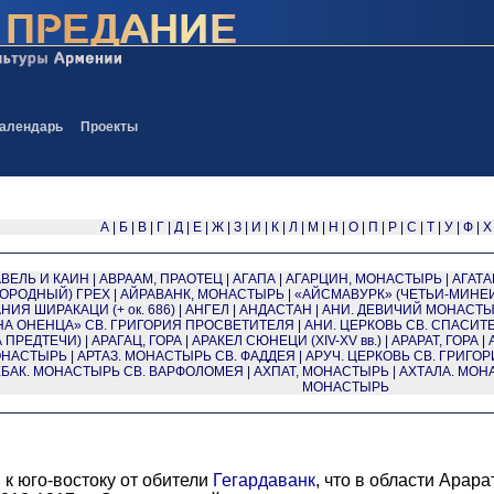
алендарь
Проекты
А
|
Б
|
В
|
Г
|
Д
|
Е
|
Ж
|
З
|
И
|
К
|
Л
|
М
|
Н
|
О
|
П
|
Р
|
С
|
Т
|
У
|
Ф
|
Х
АВЕЛЬ И КАИН
|
АВРААМ, ПРАОТЕЦ
|
АГАПА
|
АГАРЦИН, МОНАСТЫРЬ
|
АГАТАН
ВОРОДНЫЙ) ГРЕХ
|
АЙРАВАНК, МОНАСТЫРЬ
|
«АЙСМАВУРК» (ЧЕТЬИ-МИНЕ
НИЯ ШИРАКАЦИ (+ ок. 686)
|
АНГЕЛ
|
АНДАСТАН
|
АНИ. ДЕВИЧИЙ МОНАСТ
НА ОНЕНЦА» СВ. ГРИГОРИЯ ПРОСВЕТИТЕЛЯ
|
АНИ. ЦЕРКОВЬ СВ. СПАСИТ
 ПРЕДТЕЧИ)
|
АРАГАЦ, ГОРА
|
АРАКЕЛ СЮНЕЦИ (XIV-XV вв.)
|
АРАРАТ, ГОРА
|
ОНАСТЫРЬ
|
АРТАЗ. МОНАСТЫРЬ СВ. ФАДДЕЯ
|
АРУЧ. ЦЕРКОВЬ СВ. ГРИГО
БАК. МОНАСТЫРЬ СВ. ВАРФОЛОМЕЯ
|
АХПАТ, МОНАСТЫРЬ
|
АХТАЛА. МОН
МОНАСТЫРЬ
 к юго-востоку от обители
Гегардаванк
, что в области Арар