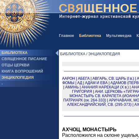
Главное
Библиотека
Мультимедиа
К
БИБЛИОТЕКА
БИБЛИОТЕКА / ЭНЦИКЛОПЕДИЯ
СВЯЩЕННОЕ ПИСАНИЕ
ОТЦЫ ЦЕРКВИ
КНИГА ВОПРОШЕНИЙ
ЭНЦИКЛОПЕДИЯ
ААРОН
|
АБЕГА
|
АВГАРЬ, СВ. ЦАРЬ (I в.)
|
ФОМЫ
|
АД
|
АДАМ И ЕВА
|
АДАМОВ (ПЕР
-
|
АМИНЬ
|
АНАНИЯ НАРЕКАЦИ (X в.)
|
АНА
ГРИГОРИЯ
|
АНИ. ЦЕРКОВЬ «ТИГРА
МОНАСТЫРЬ СВ. КАРАПЕТА (ИОАННА
ПАТРИАРХ (ок. 264-333)
|
АРИЧАВАНК, М
АЛЕКСАНДРИЙСКИЙ, СВ. (295-373)
|
АХ
АХЧОЦ, МОНАСТЫРЬ
Расположился на склоне ущелья,