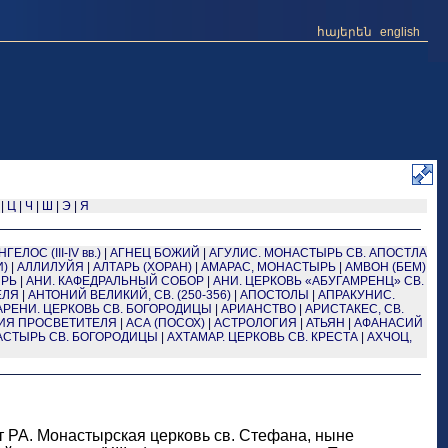
հայերեն
english
|
Ц
|
Ч
|
Ш
|
Э
|
Я
ГЕЛОС (III-IV вв.)
|
АГНЕЦ БОЖИЙ
|
АГУЛИС. МОНАСТЫРЬ СВ. АПОСТЛА
И)
|
АЛЛИЛУЙЯ
|
АЛТАРЬ (ХОРАН)
|
АМАРАС, МОНАСТЫРЬ
|
АМВОН (БЕМ)
ЫРЬ
|
АНИ. КАФЕДРАЛЬНЫЙ СОБОР
|
АНИ. ЦЕРКОВЬ «АБУГАМРЕНЦ» СВ.
ЕЛЯ
|
АНТОНИЙ ВЕЛИКИЙ, СВ. (250-356)
|
АПОСТОЛЫ
|
АПРАКУНИС.
АРЕНИ. ЦЕРКОВЬ СВ. БОГОРОДИЦЫ
|
АРИАНСТВО
|
АРИСТАКЕС, СВ.
РИЯ ПРОСВЕТИТЕЛЯ
|
АСА (ПОСОХ)
|
АСТРОЛОГИЯ
|
АТЬЯН
|
АФАНАСИЙ
АСТЫРЬ СВ. БОГОРОДИЦЫ
|
АХТАМАР. ЦЕРКОВЬ СВ. КРЕСТА
|
АХЧОЦ,
ат РА. Монастырская церковь св. Стефана, ныне