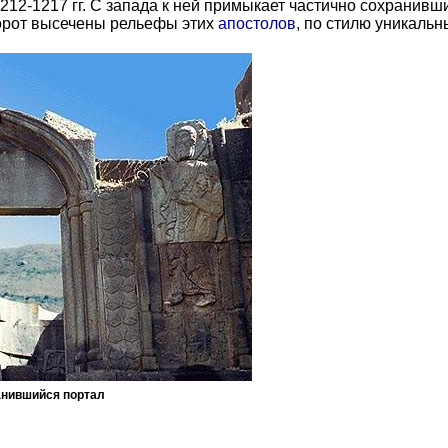
2-1217 гг. С запада к ней примыкает частично сохранившийся
 ворот высечены рельефы этих
апостолов
, по стилю уникальн
ранившийся портал