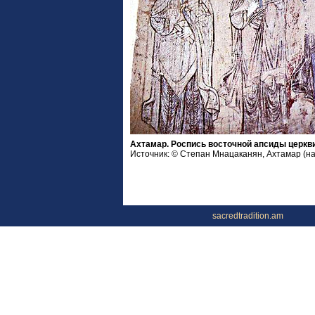
Ахтамар. Роспись восточной апсиды церкви
Источник: © Степан Мнацаканян, Ахтамар (на а
sacredtradition.am