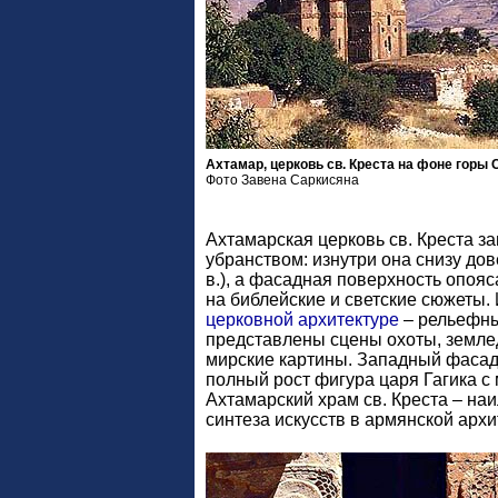
Ахтамар, церковь св. Креста на фоне горы 
Фото Завена Саркисяна
Ахтамарская церковь св. Креста 
убранством: изнутри она снизу д
в.), а фасадная поверхность опоя
на библейские и светские сюжеты.
церковной архитектуре
– рельефны
представлены сцены охоты, земле
мирские картины. Западный фасад
полный рост фигура царя Гагика с 
Ахтамарский храм св. Креста – на
синтеза искусств в армянской архи