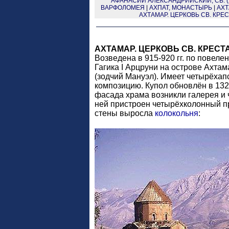
АФАНАСИЙ АЛЕКСАНДРИЙСКИЙ, СВ. (2
ВАРФОЛОМЕЯ
|
АХПАТ, МОНАСТЫРЬ
|
АХТ
АХТАМАР. ЦЕРКОВЬ СВ. КРЕ
АХТАМАР. ЦЕРКОВЬ СВ. КРЕСТ
Возведена в 915-920 гг. по повел
Гагика I Арцруни на острове Ахтам
(зодчий Мануэл). Имеет четырёха
композицию. Купол обновлён в 1325 
фасада храма возникли галерея и ч
ней пристроен четырёхколонный пр
стены выросла
колокольня
: