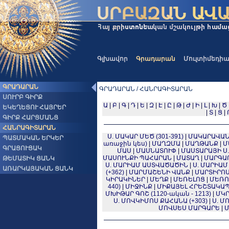
Գլխավոր
Գրադարան
Մուլտիմեդի
ԳՐԱԴԱՐԱՆ
ԳՐԱԴԱՐԱՆ / ՀԱՆՐԱԳԻՏԱՐԱՆ
ՍՈՒՐԲ ԳԻՐՔ
Ա
|
Բ
|
Գ
|
Դ
|
Ե
|
Զ
|
Է
|
Ը
|
Թ
|
Ժ
|
Ի
|
Լ
|
Խ
|
Ծ
ԵԿԵՂԵՑՈՒ ՀԱՅՐԵՐ
|
Տ
|
Ց
|
ԳԻՐՔ ՀԱՐՑՄԱՆՑ
ՀԱՆՐԱԳԻՏԱՐԱՆ
Ս. ՄԱԿԱՐ ՄԵԾ (301-391)
|
ՄԱԿԱՐԱՎԱ
ՊԱՏՄԱԿԱՆ ԵՐԿԵՐ
առաջին կես)
|
ՄԱՂԶՄԱ
|
ՄԱՂԹԱՆՔ
|
Մ
ԳՐԱՑՈՒՑԱԿ
ՄԱՍ
|
ՄԱՍՆԱՏՈՒՓ
|
ՄԱՍՏԱՐԱՅԻ Ս
ՄԱՍՈՒՆՔԻ ՊԱՀԱՐԱՆ
|
ՄԱՏԱՂ
|
ՄԱՐԳԱ
ԹԵՄԱՏԻԿ ՑԱՆԿ
Ս. ՄԱՐԻԱՄ ԱՍՏՎԱԾԱԾԻՆ
|
Ս. ՄԱՐԻԱ
ԱՌԱՐԿԱՅԱԿԱՆ ՑԱՆԿ
(+362)
|
ՄԱՐՄԱՇԵՆԻ ՎԱՆՔ
|
ՄԱՐՏԻՐՈ
ԿԻՐԱԿԻՆԵՐ
|
ՄԵՂՔ
|
ՄԵՌԵԼՈՑ
|
ՄԵՌՈ
440)
|
ՄԻՋԻՆՔ
|
ՄԻՔԱՅԵԼ ՀՐԵՇՏԱԿԱ
ՄԽԻԹԱՐ ԳՈՇ (1120-ական - 1213)
|
ՄԿՐ
Ս. ՄՈՎԿԻՄՈՍ ՔԱՀԱՆԱ (+303)
|
Ս. Մ
ՄՈՎՍԵՍ ՄԱՐԳԱՐԵ
|
Մ