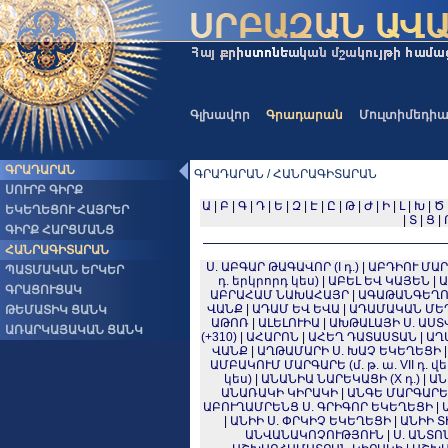
Գլխավոր
Գրադարան
Մուլտիմեդի
ԳՐԱԴԱՐԱՆ
ԳՐԱԴԱՐԱՆ / ՀԱՆՐԱԳԻՏԱՐԱՆ
ՍՈՒՐԲ ԳԻՐՔ
Ա
|
Բ
|
Գ
|
Դ
|
Ե
|
Զ
|
Է
|
Ը
|
Թ
|
Ժ
|
Ի
|
Լ
|
Խ
|
Ծ
ԵԿԵՂԵՑՈՒ ՀԱՅՐԵՐ
|
Տ
|
Ց
|
ԳԻՐՔ ՀԱՐՑՄԱՆՑ
ՀԱՆՐԱԳԻՏԱՐԱՆ
Ս. ԱԲԳԱՐ ԹԱԳԱՎՈՐ (I դ.)
|
ԱԲԴԻՈՒ ՄԱՐԳԱ
ՊԱՏՄԱԿԱՆ ԵՐԿԵՐ
դ. երկրորդ կես)
|
ԱԲԵԼ ԵՎ ԿԱՅԵՆ
|
Ա
ԳՐԱՑՈՒՑԱԿ
ԱԲՐԱՀԱՄ ՆԱԽԱՀԱՅՐ
|
ԱԳԱԹԱՆԳԵՂՈՍ (
ՎԱՆՔ
|
ԱԴԱՄ ԵՎ ԵՎԱ
|
ԱԴԱՄԱԿԱՆ ՄԵ
ԹԵՄԱՏԻԿ ՑԱՆԿ
ԱԹՈՌ
|
ԱԼԵԼՈՒԻԱ
|
ԱԽԹԱԼԱՅԻ Ս. ԱՍ
ԱՌԱՐԿԱՅԱԿԱՆ ՑԱՆԿ
(+310)
|
ԱՀԱՐՈՆ
|
ԱՀԵՂ ԴԱՏԱՍՏԱՆ
|
ԱՂ
ՎԱՆՔ
|
ԱՂԹԱՄԱՐԻ Ս. ԽԱՉ ԵԿԵՂԵՑԻ
ԱՄԲԱԿՈՒՄ ՄԱՐԳԱՐԵ (մ. թ. ա. VII դ. վե
կես)
|
ԱՆԱՆԻԱ ՆԱՐԵԿԱՑԻ (X դ.)
|
ԱՆ
ԱՆԱՌԱԿԻ ԿԻՐԱԿԻ
|
ԱՆԳԵ ՄԱՐԳԱՐԵ (մ
ԱԲՈՒՂԱՄՐԵՆՑ Ս. ԳՐԻԳՈՐ ԵԿԵՂԵՑԻ
|
|
ԱՆԻԻ Ս. ՓՐԿԻՉ ԵԿԵՂԵՑԻ
|
ԱՆԻԻ Տ
ԱՆՎԱՆԱԿՈՉՈՒԹՅՈՒՆ
|
Ս. ԱՆՏՈ