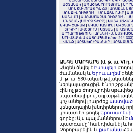
ԱՇԽԱՐՀԱՄԱՏՐԱՆ ԿԻՐԱԿԻ
|
ԱՇԽԱ
ԱՇՏԱՆԱԿ
|
ԱՊԱՇԽԱՐՈՒԹՅՈՒՆ
|
ԱՊՐԱ
ԱՌԱՋԱՎՈՐԱՑ ՊԱՀՔ
|
ԱՌԱՔԵԼ ՍՅՈՒ
ԱՌԱՔԻՆՈՒԹՅՈՒՆ
|
ԱՌԱՔՅԱԼՆԵՐ
|
ԱՍ
ԱՍՏՎԱԾ
|
ԱՍՏՎԱԾԱԲԱՆՈՒԹՅՈՒՆ
|
ԱՍ
ՄԱՏՅԱՆ (ՍՈՒՐԲ ԳԻՐՔ)
|
ԱՍՏՎԱԾՃԱՆ
ԱՎԱԳ ՇԱԲԱԹ
|
ԱՎԱՆԴԱՏՈՒՆ
|
ԱՎԵՏԱՐ
ԵՐԿԻՐ
|
ԱՎԵՏՈՒՄ
|
ԱՏՅԱՆ
|
Ս. ԱՏՈՄՅ
ԱՐԴԱՐՈՒԹՅՈՒՆ
|
ԱՐԵՆԻԻ Ս. ԱՍՏՎԱԾ
ԱՐԻՍՏԱԿԵՍ ՀԱՅՐԱՊԵՏ (մոտ 264-333
ՎԱՆՔ
|
ԱՐՏԱԽՈՒՐԱԿՆԵՐ
|
ԱՐՏԱՔՍՄԱ
ԱՆԳԵ ՄԱՐԳԱՐԵ (մ. թ. ա. VI դ. 
Անգեն ծնվել է
Իսրայելի
ժողո
ժամանակ և
Երուսաղեմ
է եկ
մ. թ. ա. 530-ական թվականն
ներկայացուցիչն է նոր շրջան
էին ոչ թե ժողովրդին սթափե
սպառնալիքով, այլ արթնացնե
կոչ անելով լիարժեք
աստված
կենցաղային խնդիրներով, ո
կիսատ էր թողել
Երուսաղեմի
գործը: Այս պայմաններում է
մ
պատգամը՝ հանդիմանել և հո
Զորոբաբելին և
քահանա
Հես