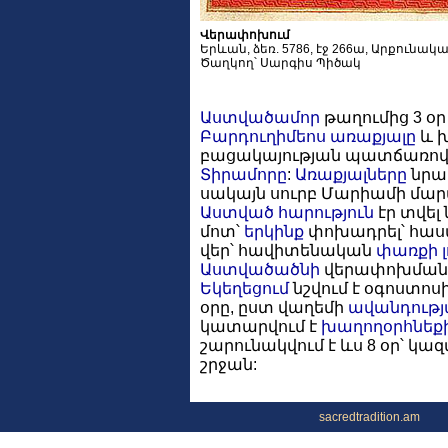
Վերափոխում
Երևան, ձեռ. 5786, էջ 266ա, Արքունակ
Ծաղկող՝ Սարգիս Պիծակ
Աստվածամոր
թաղումից 3 օ
Բարդուղիմեոս առաքյալը
և խ
բացակայության պատճառով 
Տիրամորը
:
Առաքյալները
նրա
սակայն սուրբ Մարիամի մարմ
Աստված
հարություն
էր տվել
մոտ՝
երկինք
փոխադրել՝ հաս
վեր՝ հավիտենական
փառքի
Աստվածածնի
վերափոխմանը
Եկեղեցում
նշվում է օգոստոս
օրը, ըստ վաղեմի
ավանդությ
կատարվում է
խաղողօրհնեք
շարունակվում է ևս 8 օր՝ կ
շրջան:
sacredtradition.am