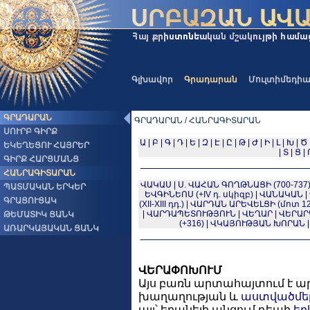
Գլխավոր
Գրադարան
Մուլտիմեդի
ԳՐԱԴԱՐԱՆ
ԳՐԱԴԱՐԱՆ / ՀԱՆՐԱԳԻՏԱՐԱՆ
ՍՈՒՐԲ ԳԻՐՔ
Ա
|
Բ
|
Գ
|
Դ
|
Ե
|
Զ
|
Է
|
Ը
|
Թ
|
Ժ
|
Ի
|
Լ
|
Խ
|
Ծ
ԵԿԵՂԵՑՈՒ ՀԱՅՐԵՐ
|
Տ
|
Ց
|
ԳԻՐՔ ՀԱՐՑՄԱՆՑ
ՀԱՆՐԱԳԻՏԱՐԱՆ
ՎԱԿԱՍ
|
Ս. ՎԱՀԱՆ ԳՈՂԹՆԱՑԻ (700-737
ՊԱՏՄԱԿԱՆ ԵՐԿԵՐ
ԵՎԳԻՆԵՈՍ (+IV դ. սկիզբ)
|
ՎԱՆԱԿԱՆ
|
ԳՐԱՑՈՒՑԱԿ
(XII-XIII դդ.)
|
ՎԱՐԴԱՆ ԱՐԵՎԵԼՑԻ (մոտ 12
|
ՎԱՐԴԱՊԵՏՈՒԹՅՈՒՆ
|
ՎԵՂԱՐ
|
ՎԵՐԱՐ
ԹԵՄԱՏԻԿ ՑԱՆԿ
(+316)
|
ՎԿԱՅՈՒԹՅԱՆ ԽՈՐԱՆ
ԱՌԱՐԿԱՅԱԿԱՆ ՑԱՆԿ
ՎԵՐԱՓՈԽՈՒՄ
Այս բառն արտահայտում է ա
խաղաղության և
աստվածմեր
այլ՝ երանելի անցում դեպի
եր