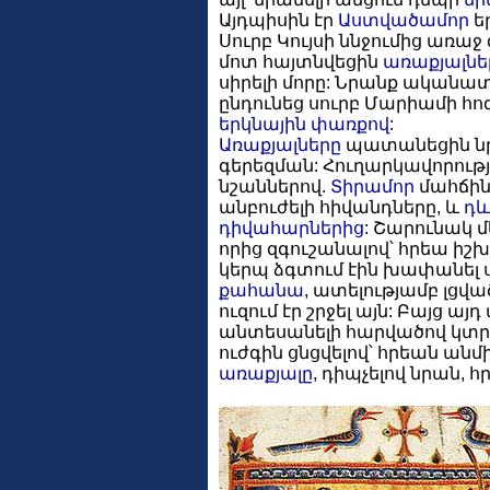
Այդպիսին էր
Աստվածամոր
ե
Սուրբ Կույսի ննջումից առ
մոտ հայտնվեցին
առաքյալնե
սիրելի մորը: Նրանք ականատ
ընդունեց սուրբ Մարիամի հո
երկնային
փառքով
:
Առաքյալները
պատանեցին նր
գերեզման: Հուղարկավորությո
նշաններով.
Տիրամոր
մահճին 
անբուժելի հիվանդները, և
դև
դիվահարներից
: Շարունակ մ
որից զգուշանալով՝ հրեա իշ
կերպ ձգտում էին խափանել ս
քահանա
, ատելությամբ լցվա
ուզում էր շրջել այն: Բայց ա
անտեսանելի հարվածով կտրե
ուժգին ցնցվելով՝ հրեան ան
առաքյալը
, դիպչելով նրան, հ